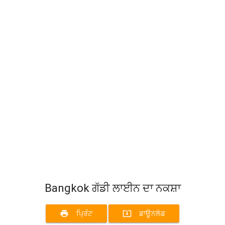
Bangkok ਗੱਡੀ ਲਾਈਨ ਦਾ ਨਕਸ਼ਾ
print
system_update_alt
ਪ੍ਰਿੰਟ
ਡਾਊਨਲੋਡ