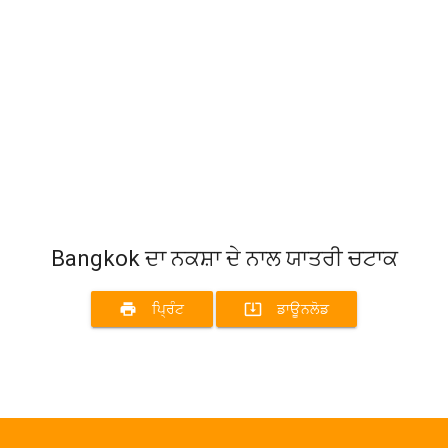
Bangkok ਦਾ ਨਕਸ਼ਾ ਦੇ ਨਾਲ ਯਾਤਰੀ ਚਟਾਕ
print
system_update_alt
ਪ੍ਰਿੰਟ
ਡਾਊਨਲੋਡ