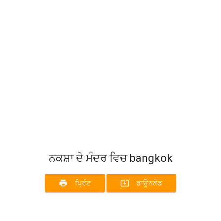
ਨਕਸ਼ਾ ਦੇ ਮੰਦਰ ਵਿਚ bangkok
print
system_update_alt
ਪ੍ਰਿੰਟ
ਡਾਊਨਲੋਡ