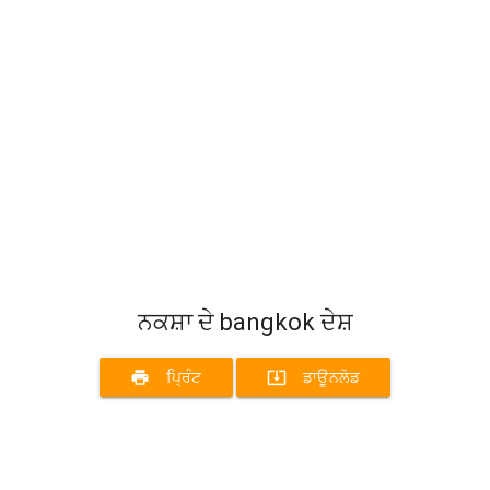
ਨਕਸ਼ਾ ਦੇ bangkok ਦੇਸ਼
print
system_update_alt
ਪ੍ਰਿੰਟ
ਡਾਊਨਲੋਡ