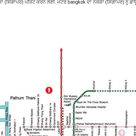
਼ਾ (ਸਿੰਗਾਪੋਰ) ਪਰਿੰਟ ਕਰਨ ਲਈ. ਮੈਟਰੋ bangkok ਦਾ ਨਕਸ਼ਾ (ਸਿੰਗਾਪੋਰ) ਨੂੰ