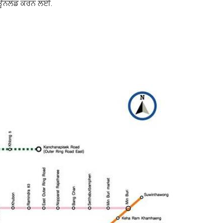
 ਡਾਊਨਲੋਡ ਕਰਨ ਲਈ.